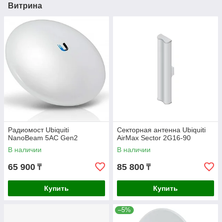
Витрина
Радиомост Ubiquiti
Секторная антенна Ubiquiti
NanoBeam 5AC Gen2
AirMax Sector 2G16-90
В наличии
В наличии
65 900
85 800
₸
₸
Купить
Купить
–5%