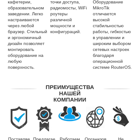
кафетерии,
точки доступа,
Оборудование
образовательном
радиомосты, WiFi
MikroTik
заведении. Легко
роутеры
отличается
настраиваются
различной
высокой
через любой
мощности и
стабильностью
браузер. Стильный
конфигураций.
работы, гибкостью
и эргономичный
в управлении и
дизайн позволяет
широким выбором
монтировать
сетевых настроек
оборудование на
благодаря
любую
операционной
поверхность.
системе RouterOS.
ПРЕИМУЩЕСТВА
НАШЕЙ
КОМПАНИИ
Поставляе
Предлагае
Работаем
Организов
Не