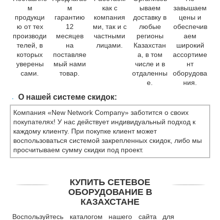
м
м
как с
ываем
завышаем
продукци
гарантию
компания
доставку в
цены и
ю от тех
12
ми, так и с
любые
обеспечив
производи
месяцев
частными
регионы
аем
телей, в
на
лицами.
Казахстан
широкий
которых
поставляе
а, в том
ассортиме
уверены
мый нами
числе и в
нт
сами.
товар.
отдаленны
оборудова
е.
ния.
О нашей системе скидок:
Компания «New Network Company» заботится о своих
покупателях! У нас действует индивидуальный подход к
каждому клиенту. При покупке клиент может
воспользоваться системой закрепленных скидок, либо мы
просчитываем сумму скидки под проект.
КУПИТЬ СЕТЕВОЕ
ОБОРУДОВАНИЕ В
КАЗАХСТАНЕ
Воспользуйтесь каталогом нашего сайта для