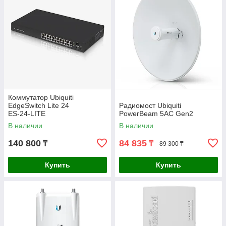
Коммутатор Ubiquiti
EdgeSwitch Lite 24
Радиомост Ubiquiti
ES‑24‑LITE
PowerBeam 5AC Gen2
В наличии
В наличии
140 800
84 835
₸
₸
89 300 ₸
Купить
Купить