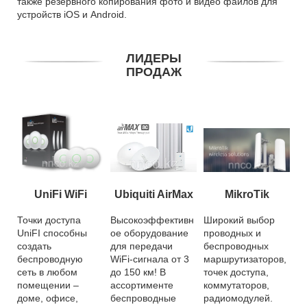
также резервного копирования фото и видео файлов для
устройств iOS и Android.
ЛИДЕРЫ
ПРОДАЖ
UniFi WiFi
Ubiquiti AirMax
MikroTik
Точки доступа
Высокоэффективн
Широкий выбор
UniFI способны
ое оборудование
проводных и
создать
для передачи
беспроводных
беспроводную
WiFi-сигнала от 3
маршрутизаторов,
сеть в любом
до 150 км! В
точек доступа,
помещении –
ассортименте
коммутаторов,
доме, офисе,
беспроводные
радиомодулей.