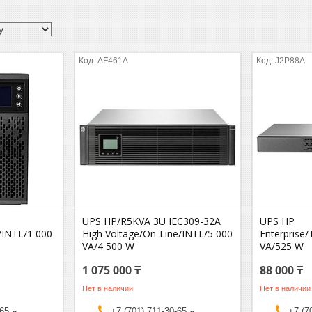
AF461A
J2P88A
UPS HP/R5KVA 3U IEC309-32A
UPS HP
/INTL/1 000
High Voltage/On-Line/INTL/5 000
Enterprise
VА/4 500 W
VА/525 W
1 075 000 ₸
88 000 ₸
Нет в наличии
Нет в наличии
-65
+7 (701) 711-30-65
+7 (7