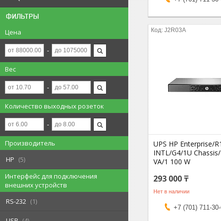
ФИЛЬТРЫ
J2R03A
Цена
Вес
Количество выходных розеток
Производитель
UPS HP Enterprise/R
INTL/G4/1U Chassis/
HP
5
VА/1 100 W
Интерфейс для подключения
293 000 ₸
внешних устройств
Нет в наличии
RS-232
1
+7 (701) 711-30
USB
4