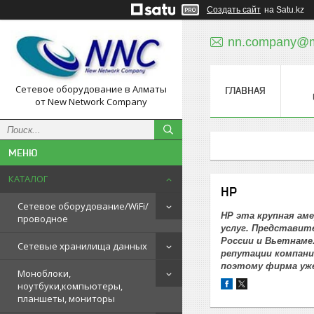
Создать сайт
на Satu.kz
nn.company@ma
Сетевое оборудование в Алматы
ГЛАВНАЯ
от New Network Company
КАТАЛОГ
HP
Сетевое оборудование/WiFi/
HP эта крупная ам
проводное
услуг. Представит
России и Вьетнаме
Сетевые хранилища данных
репутации компани
поэтому фирма уже
Моноблоки,
ноутбуки,компьютеры,
планшеты, мониторы