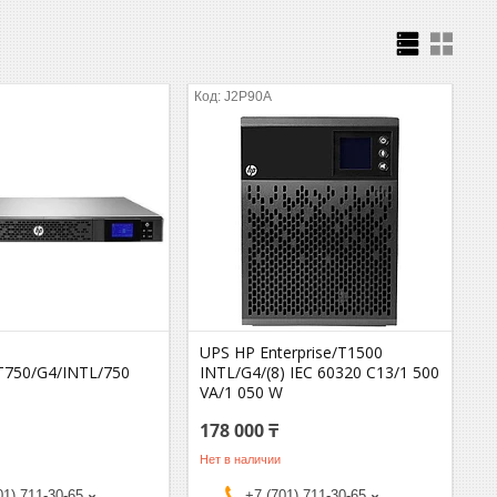
J2P90A
UPS HP Enterprise/T1500
/T750/G4/INTL/750
INTL/G4/(8) IEC 60320 C13/1 500
VА/1 050 W
178 000 ₸
Нет в наличии
01) 711-30-65
+7 (701) 711-30-65