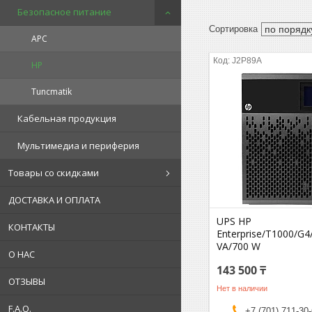
Безопасное питание
APC
J2P89A
HP
Tuncmatik
Кабельная продукция
Мультимедиа и периферия
Товары со скидками
ДОСТАВКА И ОПЛАТА
UPS HP
КОНТАКТЫ
Enterprise/T1000/G4
VА/700 W
О НАС
143 500 ₸
ОТЗЫВЫ
Нет в наличии
F.A.Q.
+7 (701) 711-30