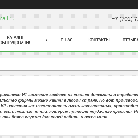
il.ru
+7 (701) 7
КАТАЛОГ
О НАС
КОНТАКТЫ
ОТЗЫВ
ОБОРУДОВАНИЯ
ериканская ИТ-компания создает не только флагманы в определен
ельство фирмы можно найти в любой стране. Но вот производс
.HP известна как изготовитель очень качественных, производит
и есть темные пятна, которые принесли неудачные проекты. Но в
 так долго служит для своей родины и всего мира