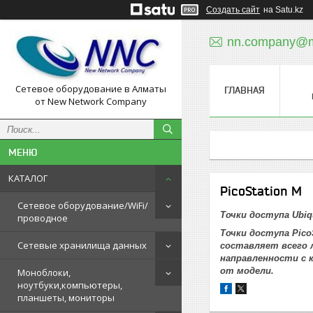
Создать сайт
на Satu.kz
nn.company@ma
Сетевое оборудование в Алматы
ГЛАВНАЯ
от New Network Company
КАТАЛОГ
PicoStation M
Сетевое оборудование/WiFi/
Точки доступа Ubiqu
проводное
Точки доступа Pic
Сетевые хранилища данных
составляет всего 
направленности с 
от модели.
Моноблоки,
ноутбуки,компьютеры,
планшеты, мониторы