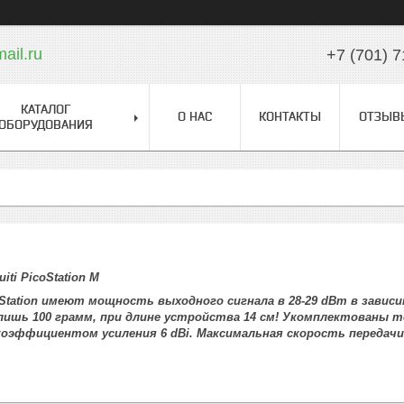
il.ru
+7 (701) 7
КАТАЛОГ
О НАС
КОНТАКТЫ
ОТЗЫВ
ОБОРУДОВАНИЯ
iti PicoStation M
oStation имеют мощность выходного сигнала в 28-29 dBm в завис
лишь 100 грамм, при длине устройства 14 см! Укомплектованы т
коэффициентом усиления 6 dBi. Максимальная скорость передачи