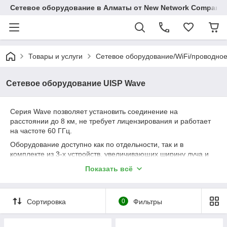
Сетевое оборудование в Алматы от New Network Company
Товары и услуги
Сетевое оборудование/WiFi/проводно
Сетевое оборудование UISP Wave
Серия Wave позволяет установить соединение на
расстоянии до 8 км, не требует лицензирования и работает
на частоте 60 ГГц.
Оборудование доступно как по отдельности, так и в
комплекте из 3-х устройств, увеличивающих ширину луча и
позволяющих добиться невероятной скорости и
Показать всё
производительности канала, а наличие резервного
радиоканала на частоте 5 ГГц позволяет гарантировать
бесперебойную работу сети при необходимости.
Сортировка
0
Фильтры
Оборудование с поддержкой Wave может действительно
заменить проводное соединение и значительно снизить
затраты на внедрение сети.