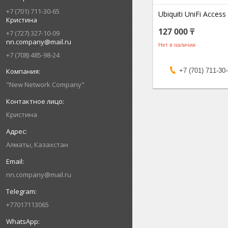
+7 (701) 711-30-65
Ubiquiti UniFi Acces
Кристина
127 000 ₸
+7 (727) 327-10-09
nn.company@mail.ru
Нет в наличии
+7 (708) 485-98-24
+7 (701) 711-30
"New Network Company"
Кристина
Алматы, Казахстан
nn.company@mail.ru
+77017113065