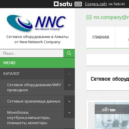
Создать сайт
на Satu.kz
nn.company@ma
Сетевое оборудование в Алматы
ГЛАВНАЯ
от New Network Company
КАТАЛОГ
Сетевое оборуд
Сетевое оборудование/WiFi/
проводное
Сетевые хранилища данных
Моноблоки,
ноутбуки,компьютеры,
планшеты, мониторы