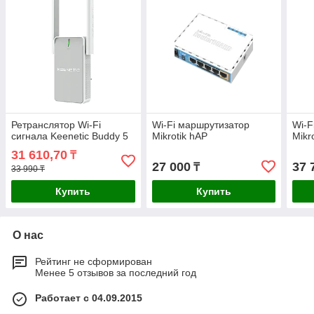
Ретранслятор Wi-Fi
Wi-Fi маршрутизатор
Wi-F
сигнала Keenetic Buddy 5
Mikrotik hAP
Mikr
31 610,70
₸
27 000
37 
₸
33 990 ₸
Купить
Купить
О нас
Рейтинг не сформирован
Менее 5 отзывов за последний год
Работает с 04.09.2015