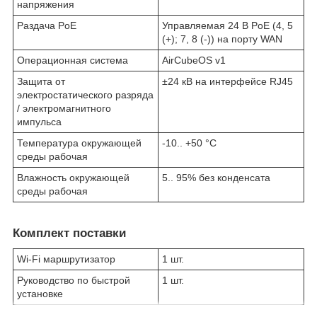
напряжения
Раздача PoE
Управляемая 24 В PoE (4, 5
(+); 7, 8 (-)) на порту WAN
Операционная система
AirCubeOS v1
Защита от
±24 кВ на интерфейсе RJ45
электростатического разряда
/ электромагнитного
импульса
Температура окружающей
-10.. +50 °C
среды рабочая
Влажность окружающей
5.. 95% без конденсата
среды рабочая
Комплект поставки
Wi-Fi маршрутизатор
1 шт.
Руководство по быстрой
1 шт.
установке