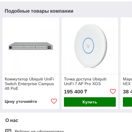
Подобные товары компании
Коммутатор Ubiquiti UniFi
Точка доступа Ubiquiti
Марш
Switch Enterprise Campus
UniFi 7 AP Pro XGS
hEX 
48 PoE
195 400
38 
₸
Цену уточняйте
Купить
О нас
Рейтинг не сформирован