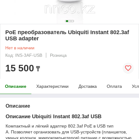
PoE преобразователь Ubiquiti Instant 802.3af
USB adapter
Нет в наличии
Код: INS-3AF-USB
Розница
15 500
₸
Описание
Характеристики
Доставка
Оплата
Усл
Описание
Описание Ubiquiti Instant 802.3af USB
Компактный и лёгкий адаптер 802.3af PoE в USB тип
A. Позволяет организовать для USB-устройств (планшетов,
умных колонок, микрокомпьютеров) питание с возможностью