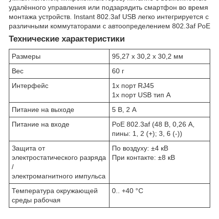
удалённого управления или подзарядить смартфон во время
монтажа устройств. Instant 802.3af USB легко интегрируется с
различными коммутаторами с автоопределением 802.3af PoE
Технические характеристики
Размеры
95,27 х 30,2 х 30,2 мм
Вес
60 г
Интерфейс
1х порт RJ45
1х порт USB тип A
Питание на выходе
5 В, 2 А
Питание на входе
PoE 802.3af (48 В, 0,26 А,
пины: 1, 2 (+); 3, 6 (-))
Защита от
По воздуху: ±4 кВ
электростатического разряда
При контакте: ±8 кВ
/
электромагнитного импульса
Температура окружающей
0.. +40 °C
среды рабочая