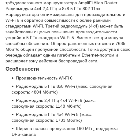
трёхдиапазонного маршрутизатора AmpliFi Alien Router.
Радиомодули 4х4 2,4 ГГц и 8х8 5 ГГц 802.11ax
маршрутизатора оптимизированы для производительности
Wi-Fi 6 и обратной совместимости с более ранними
стандартами Wi-Fi. Третий радиомодуль (4х4) может быть
задействован с целью повышения производительности
устройств 5 ГГц стандарта Wi-Fi 5. Вместе все три модуля
способны обеспечить 16 пространственных потоков и 7685
Мбит/с общей пропускной способности. Точка доступа в свою
очередь обладает одним гигабитным Ethernet-портом и
расширяет зону действия беспроводной сети.
Особенности
Производительность Wi-Fi 6
Радиомодуль 5 ГГц 8x8 Wi-Fi (макс. совокупная
скорость: 4804 Мбит/с)
Радиомодуль 2,4 ГГц 4x4 Wi-Fi 6 (макс.
совокупная скорость: 1148 Мбит/с)
Радиомодуль 5 ГГц 4x4 Wi-Fi 5 (макс.
совокупная скорость: 1733 Мбит/с)
Ширина полосы пропускания 160 МГц, поддержка
DFS-канала