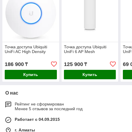
Точка доступа Ubiquiti
Точка доступа Ubiquiti
Точк
UniFi AC High Density
UniFi 6 AP Mesh
UniF
186 900
125 900
69 
₸
₸
Купить
Купить
О нас
Рейтинг не сформирован
Менее 5 отзывов за последний год
Работает с 04.09.2015
г. Алматы