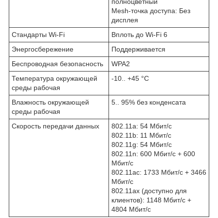
полноцветный
Mesh-точка доступа: Без
дисплея
Стандарты Wi-Fi
Вплоть до Wi-Fi 6
Энергосбережение
Поддерживается
Беспроводная безопасность
WPA2
Температура окружающей
-10.. +45 °C
среды рабочая
Влажность окружающей
5.. 95% без конденсата
среды рабочая
Скорость передачи данных
802.11a: 54 Мбит/с
802.11b: 11 Мбит/с
802.11g: 54 Мбит/с
802.11n: 600 Мбит/с + 600
Мбит/с
802.11ac: 1733 Мбит/с + 3466
Мбит/с
802.11ax (доступно для
клиентов): 1148 Мбит/с +
4804 Мбит/с