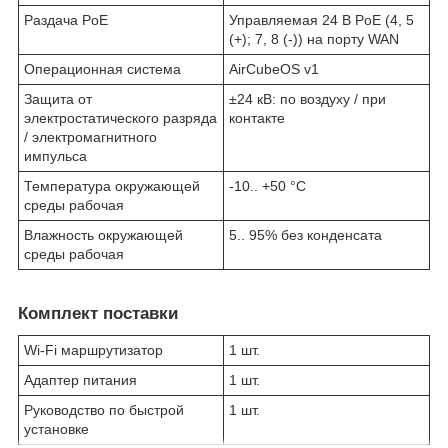
Раздача PoE
Управляемая 24 В PoE (4, 5
(+); 7, 8 (-)) на порту WAN
Операционная система
AirCubeOS v1
Защита от
±24 кВ: по воздуху / при
электростатического разряда
контакте
/ электромагнитного
импульса
Температура окружающей
-10.. +50 °C
среды рабочая
Влажность окружающей
5.. 95% без конденсата
среды рабочая
Комплект поставки
Wi-Fi маршрутизатор
1 шт.
Адаптер питания
1 шт.
Руководство по быстрой
1 шт.
установке