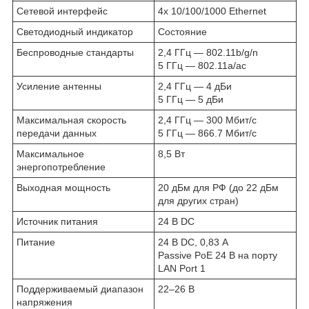
Сетевой интерфейс
4х 10/100/1000 Ethernet
Светодиодный индикатор
Состояние
Беспроводные стандарты
2,4 ГГц — 802.11b/g/n
5 ГГц — 802.11a/ac
Усиление антенны
2,4 ГГц — 4 дБи
5 ГГц — 5 дБи
Максимальная скорость
2,4 ГГц — 300 Мбит/с
передачи данных
5 ГГц — 866.7 Мбит/с
Максимальное
8,5 Вт
энергопотребление
Выходная мощность
20 дБм для РФ (до 22 дБм
для других стран)
Источник питания
24 В DC
Питание
24 В DC, 0,83 А
Passive PoE 24 В на порту
LAN Port 1
Поддерживаемый диапазон
22–26 В
напряжения