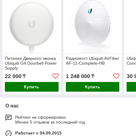
Питания Дверного звонка
Радиомост Ubiquiti AirFiber
Ubiq
Ubiquiti G4 Doorbell Power
AF-11-Complete-HB
Conn
Supply
22 000
1 248 000
30 
₸
₸
Купить
Купить
О нас
Рейтинг не сформирован
Менее 5 отзывов за последний год
Работает с 04.09.2015