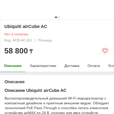
Ubiquiti airCube AC
Нет в наличии
Код: ACB-AC-EU
Розница
58 800
₸
Описание
Характеристики
Доставка
Оплата
Усл
Описание
Описание Ubiquiti airCube AC
Высокопроизводительный домашний Wi-Fi маршрутизатор с
компактным дизайном и приятным внешним видом. Обладает
технологией PoE Pass-Through и способен питать клиентское
устройство airMAX по 24 В, поэтому для двух устройств