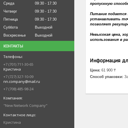
Среда
09:30
17:30
пропускную способ
Четверг
09:30
17:30
Питание подается 
устанавливать точ
Пятница
09:30
17:30
позволяет регулиро
Суббота
Выходной
Невысокая цена, х
Воскресенье
Выходной
использования в ра
КОНТАКТЫ
Информация дл
+7 (701) 711-30-65
Кристина
Цена:
61 900 ₸
+7 (727) 327-10-09
Способ упаковки:
За
nn.company@mail.ru
+7 (708) 485-98-24
"New Network Company"
Кристина