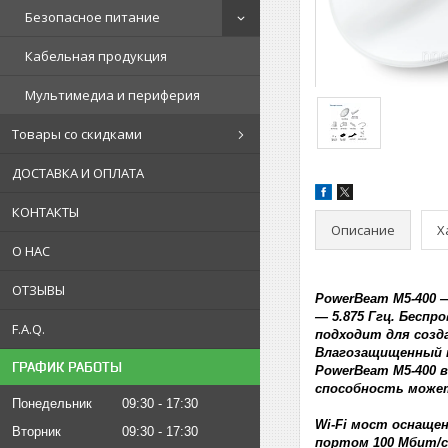
Безопасное питание
Кабельная продукция
Мультимедиа и периферия
Товары со скидками
ДОСТАВКА И ОПЛАТА
КОНТАКТЫ
Описание
Х
О НАС
ОТЗЫВЫ
PowerBeam M5-400 
― 5.875 Ггц. Беспр
F.A.Q.
подходит для созд
Влагозащищенный к
ГРАФИК РАБОТЫ
PowerBeam M5-400 в
способность может
Понедельник
09:30
17:30
Wi-Fi мост оснащен
Вторник
09:30
17:30
портом 100 Мбит/с