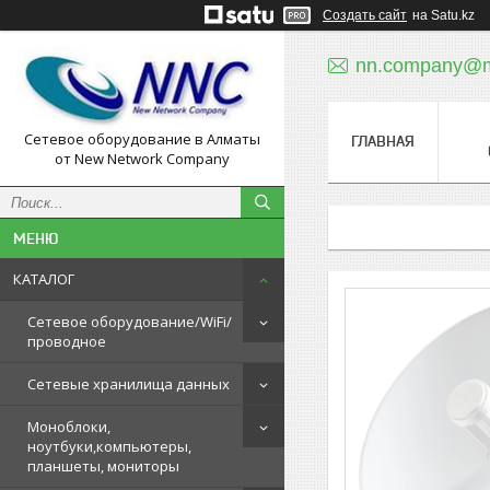
Создать сайт
на Satu.kz
nn.company@ma
Сетевое оборудование в Алматы
ГЛАВНАЯ
от New Network Company
КАТАЛОГ
Сетевое оборудование/WiFi/
проводное
Сетевые хранилища данных
Моноблоки,
ноутбуки,компьютеры,
планшеты, мониторы