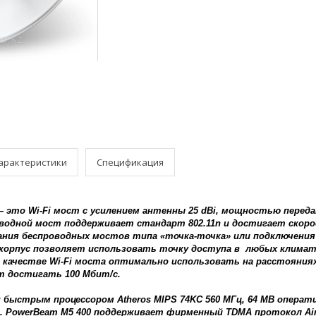
арактеристики
Спецификация
— это Wi-Fi мост с усилением антенны 25 dBi, мощностью перед
оводной мост поддерживает стандарт 802.11n и достигает скоро
ания беспроводных мостов типа «точка-точка» или подключения
орпус позволяет использовать точку доступа в любых климатиче
 качестве Wi-Fi моста оптимально использовать на расстояниях 
 достигать 100 Мбит/с.
 быстрым процессором Atheros MIPS 74KC 560 МГц, 64 MB операт
. PowerBeam M5 400 поддерживает фирменный TDMA протокол Ai