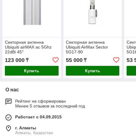
Секторная антенна
Секторная антенна
Сект
Ubiquiti airMAX ac 5Ghz
Ubiquiti AirMax Sector
Ubiq
22dBi 45°
5G17-90
5G1
123 000
55 000
53 
₸
₸
Купить
Купить
О нас
Рейтинг не сформирован
Менее 5 отзывов за последний год
Работает с 04.09.2015
г. Алматы
Алматы, Казахстан