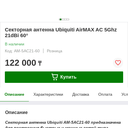
Секторная антенна Ubiquiti AirMAX AC 5Ghz
21dBi 60°
В наличии
Код: AM-5AC21-60
Розница
122 000
₸
Купить
Описание
Характеристики
Доставка
Оплата
Усл
Описание
Секторная антенна Ubiquiti AM-5AC21-60 предназначена
для построения быстрых и мощных сетей типа