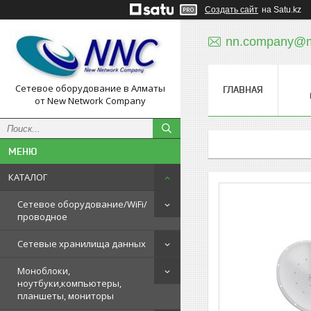
Создать сайт
на Satu.kz
nn.company@ma
Сетевое оборудование в Алматы
ГЛАВНАЯ
от New Network Company
КАТАЛОГ
Сетевое оборудование/WiFi/
проводное
Сетевые хранилища данных
Моноблоки,
ноутбуки,компьютеры,
планшеты, мониторы