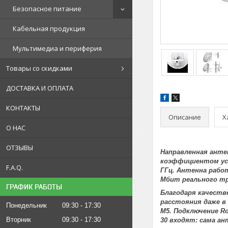
Безопасное питание
Кабельная продукция
Мультимедиа и периферия
Товары со скидками
ДОСТАВКА И ОПЛАТА
КОНТАКТЫ
Описание
Х
О НАС
ОТЗЫВЫ
Направленная антен
коэффициентом уси
F.A.Q.
ГГц. Антенна работ
Мбит реального т
ГРАФИК РАБОТЫ
Благодаря качестве
расстояния даже в 
Понедельник
09:30
17:30
M5. Подключение R
Вторник
09:30
17:30
30 входят: сама а