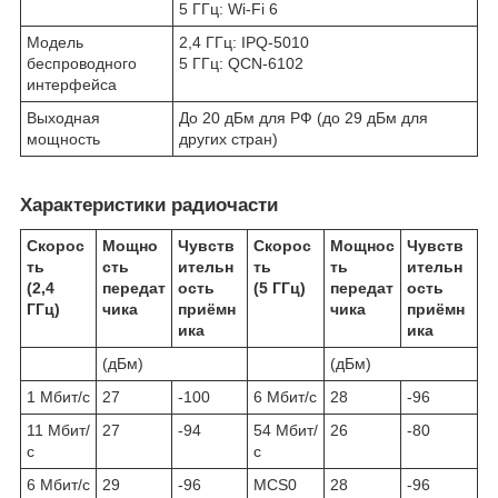
5 ГГц: Wi-Fi 6
Модель
2,4 ГГц: IPQ-5010
беспроводного
5 ГГц: QCN-6102
интерфейса
Выходная
До 20 дБм для РФ (до 29 дБм для
мощность
других стран)
Характеристики радиочасти
Скорос
Мощно
Чувств
Скорос
Мощнос
Чувств
ть
сть
ительн
ть
ть
ительн
(2,4
передат
ость
(5 ГГц)
передат
ость
ГГц)
чика
приёмн
чика
приёмн
ика
ика
(дБм)
(дБм)
1 Мбит/с
27
-100
6 Мбит/с
28
-96
11 Мбит/
27
-94
54 Мбит/
26
-80
с
с
6 Мбит/с
29
-96
MCS0
28
-96