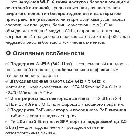
— это
наружная Wi-Fi 6 точка доступа / базовая станция с
секторной антенной
, предназначенная для построения
широкого покрытия беспроводной сети на открытом
пространстве
(например, на территории кампусов, парков,
спортивных площадок, больших участков и т. п.). Она
объединяет мощный модуль Wi-Fi, встроенные антенны,
современный процессор и широкие сетевые интерфейсы для
надёжной работы большого количества клиентов.
⚙️ Основные особенности
✅
Поддержка Wi-Fi 6 (802.11ax)
— современный стандарт с
повышенной скоростью, стабильностью и эффективным
распределением трафика.
✅
Двухдиапазонная работа (2.4 GHz + 5 GHz)
с
максимальными скоростями до ~574 Мбит/с на 2.4 GHz и
~2400 Мбит/с на 5 GHz.
✅
Интегрированная секторная антенна
— 12 dBi на 2.4
GHz и 15 dBi на 5 GHz, для широкого и мощного покрытия.
✅
Поддержка PoE-инжектора и пассивного PoE питания
— гибкие варианты подачи энергии.
✅
Гигабитный Ethernet и SFP-порт (с поддержкой до 2.5
Gbps)
— для подключения к проводной сети или
оптоволоконным линиям.