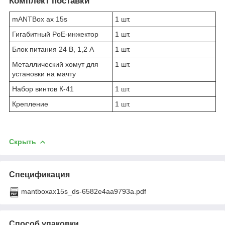
Комплект поставки
mANTBox ax 15s
1 шт.
Гигабитный PoE-инжектор
1 шт.
Блок питания 24 В, 1,2 А
1 шт.
Металлический хомут для
1 шт.
установки на мачту
Набор винтов К-41
1 шт.
Крепление
1 шт.
Скрыть
Спецификация
mantboxax15s_ds-6582e4aa9793a.pdf
Способ упаковки