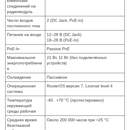
клиентских
соединений на
радиомодуль
Число входов
2 (DC Jack, PoE-In)
постоянного тока
Питание на входе
12–28 В (DC Jack)
18–28 В (PoE-In)
PoE-In
Passive PoE
Максимальное
21 Вт, 11 Вт (без подключённых
энергопотреблени
устройств)
е
Охлаждение
Пассивное
Операционная
RouterOS версии 7, License level 4
система
Температура
-40.. +70 °C (протестировано)
окружающей
среды рабочая
Среднее время
Около 200 000 часов при +25 °C
безотказной