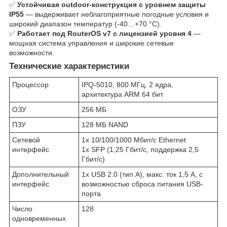
✅
Устойчивая outdoor-конструкция с уровнем защиты
IP55
— выдерживает неблагоприятные погодные условия и
широкий диапазон температур (-40…+70 °C).
✅
Работает под RouterOS v7 с лицензией уровня 4
—
мощная система управления и широкие сетевые
возможности.
Технические характеристики
Процессор
IPQ-5010, 800 МГц, 2 ядра,
архитектура ARM 64 бит
ОЗУ
256 МБ
ПЗУ
128 МБ NAND
Сетевой
1х 10/100/1000 Мбит/с Ethernet
интерфейс
1х SFP (1,25 Гбит/с, поддержка 2,5
Гбит/с)
Дополнительный
1х USB 2.0 (тип A), макс. ток 1,5 A, с
интерфейс
возможностью сброса питания USB-
порта
Число
128
одновременных