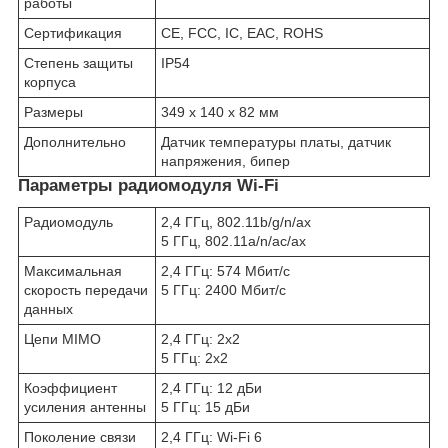
работы
Сертификация
CE, FCC, IC, EAC, ROHS
Степень защиты
IP54
корпуса
Размеры
349 x 140 x 82 мм
Дополнительно
Датчик температуры платы, датчик
напряжения, бипер
Параметры радиомодуля Wi-Fi
Радиомодуль
2,4 ГГц, 802.11b/g/n/ax
5 ГГц, 802.11a/n/ac/ax
Максимальная
2,4 ГГц: 574 Мбит/с
скорость передачи
5 ГГц: 2400 Мбит/с
данных
Цепи MIMO
2,4 ГГц: 2х2
5 ГГц: 2х2
Коэффициент
2,4 ГГц: 12 дБи
усиления антенны
5 ГГц: 15 дБи
Поколение связи
2,4 ГГц: Wi-Fi 6