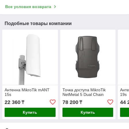
Все условия возврата
Подобные товары компании
Антенна MikroTik mANT
Точка доступа MikroTik
Анте
15s
NetMetal 5 Dual Chain
19s
22 360
78 200
44 
₸
₸
Купить
Купить