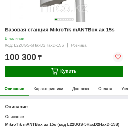
Базовая станция MikroTik mANTBox ax 15s
В наличии
Код: L22UGS-5HaxD2HaxD-15S
Розница
100 300
₸
Купить
Описание
Характеристики
Доставка
Оплата
Усл
Описание
Описание:
MikroTik mANTBox ax 15s (код L22UGS-5HaxD2HaxD-15S)