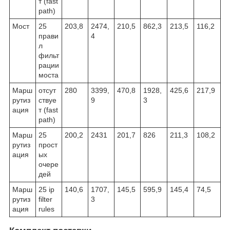
т (fast
path)
Мост
25
203,8
2474,
210,5
862,3
213,5
116,2
прави
4
л
фильт
рации
моста
Марш
отсут
280
3399,
470,8
1928,
425,6
217,9
рутиз
ствуе
9
3
ация
т (fast
path)
Марш
25
200,2
2431
201,7
826
211,3
108,2
рутиз
прост
ация
ых
очере
дей
Марш
25 ip
140,6
1707,
145,5
595,9
145,4
74,5
рутиз
filter
3
ация
rules