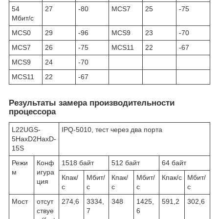
54
27
-80
MCS7
25
-75
Мбит/с
MCS0
29
-96
MCS9
23
-70
MCS7
26
-75
MCS11
22
-67
MCS9
24
-70
MCS11
22
-67
Результаты замера производительности
процессора
L22UGS-
IPQ-5010, тест через два порта
5HaxD2HaxD-
15S
Режи
Конф
1518 байт
512 байт
64 байт
м
игура
Кпак/
Мбит/
Кпак/
Мбит/
Кпак/с
Мбит/
ция
с
с
с
с
с
Мост
отсут
274,6
3334,
348
1425,
591,2
302,6
ствуе
7
6