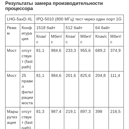
Результаты замера производительности
процессора
LHG-5axD-XL
IPQ-5010 (800 МГц) тест через один порт 1G
Режи
Конф
1518 байт
512 байт
64 байт
м
игура
Кпак/
Мбит/
Кпак/
Мбит/
Кпак/с
Мбит/
ция
с
с
с
с
с
Мост
отсут
81,1
984,6
233,3
955,6
689,2
374,9
ствуе
т (fast
path)
Мост
25
81,1
984,6
201,6
825,6
204,8
111,4
прави
л
фильт
рации
моста
Марш
отсут
81,3
987,4
219,1
897,3
398
216,5
рутиз
ствуе
ация
т (fast
path)