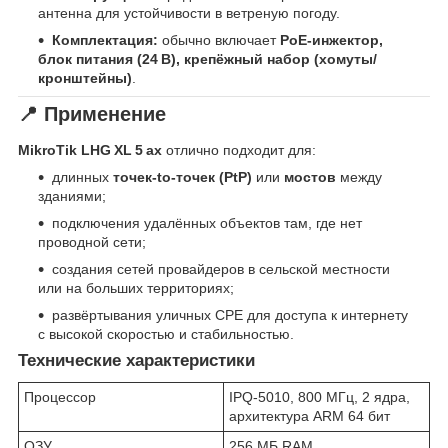
антенна для устойчивости в ветреную погоду.
Комплектация:
обычно включает
PoE‑инжектор,
блок питания (24 В), крепёжный набор (хомуты/
кронштейны)
.
📍 Применение
MikroTik LHG XL 5 ax
отлично подходит для:
длинных
точек‑to‑точек (PtP)
или
мостов
между
зданиями;
подключения удалённых объектов там, где нет
проводной сети;
создания сетей провайдеров в сельской местности
или на больших территориях;
развёртывания уличных CPE для доступа к интернету
с высокой скоростью и стабильностью.
Технические характеристики
Процессор
IPQ-5010, 800 MГц, 2 ядра,
архитектура ARM 64 бит
ОЗУ
256 МБ RAM