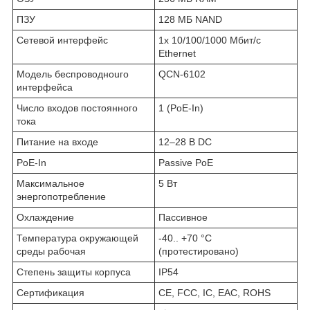
ПЗУ
128 МБ NAND
Сетевой интерфейс
1х 10/100/1000 Мбит/с
Ethernet
Модель беспроводноuго
QCN-6102
интерфейса
Число входов постоянного
1 (PoE-In)
тока
Питание на входе
12–28 В DC
PoE-In
Passive PoE
Максимальное
5 Вт
энергопотребление
Охлаждение
Пассивное
Температура окружающей
-40.. +70 °C
среды рабочая
(протестировано)
Степень защиты корпуса
IP54
Сертификация
CE, FCC, IC, EAC, ROHS