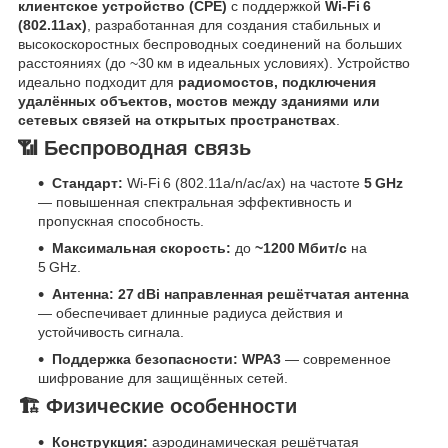
клиентское устройство (CPE)
с поддержкой
Wi‑Fi 6
(802.11ax)
, разработанная для создания стабильных и
высокоскоростных беспроводных соединений на больших
расстояниях (до ~30 км в идеальных условиях). Устройство
идеально подходит для
радиомостов, подключения
удалённых объектов, мостов между зданиями или
сетевых связей на открытых пространствах
.
📶 Беспроводная связь
Стандарт:
Wi‑Fi 6 (802.11a/n/ac/ax) на частоте
5 GHz
— повышенная спектральная эффективность и
пропускная способность.
Максимальная скорость:
до
~1200 Мбит/с
на
5 GHz.
Антенна:
27 dBi направленная решётчатая антенна
— обеспечивает длинные радиуса действия и
устойчивость сигнала.
Поддержка безопасности:
WPA3
— современное
шифрование для защищённых сетей.
🏗 Физические особенности
Конструкция:
аэродинамическая решётчатая