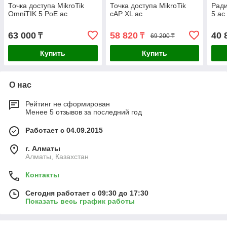
Точка доступа MikroTik
Точка доступа MikroTik
Ради
OmniTIK 5 PoE ac
cAP XL ac
5 ac
63 000
58 820
40 
₸
₸
69 200 ₸
Купить
Купить
О нас
Рейтинг не сформирован
Менее 5 отзывов за последний год
Работает с 04.09.2015
г. Алматы
Алматы, Казахстан
Контакты
Сегодня работает с 09:30 до 17:30
Показать весь график работы