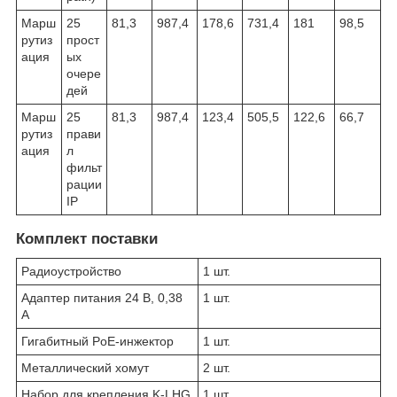
Марш
25
81,3
987,4
178,6
731,4
181
98,5
рутиз
прост
ация
ых
очере
дей
Марш
25
81,3
987,4
123,4
505,5
122,6
66,7
рутиз
прави
ация
л
фильт
рации
IP
Комплект поставки
Радиоустройство
1 шт.
Адаптер питания 24 В, 0,38
1 шт.
А
Гигабитный PoE-инжектор
1 шт.
Металлический хомут
2 шт.
Набор для крепления K-LHG
1 шт.