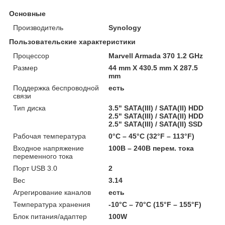
Основные
Производитель
Synology
Пользовательские характеристики
Процессор
Marvell Armada 370 1.2 GHz
Размер
44 mm X 430.5 mm X 287.5
mm
Поддержка беспроводной
есть
связи
Тип диска
3.5" SATA(III) / SATA(II) HDD
2.5" SATA(III) / SATA(II) HDD
2.5" SATA(III) / SATA(II) SSD
Рабочая температура
0°C – 45°C (32°F – 113°F)
Входное напряжение
100В – 240В перем. тока
переменного тока
Порт USB 3.0
2
Вес
3.14
Агрегирование каналов
есть
Температура хранения
-10°C – 70°C (15°F – 155°F)
Блок питания/адаптер
100W