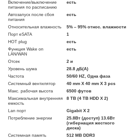
Включение/выключение
есть
питания по расписанию
Автозапуск после сбоя
есть
питания
Относительная влажность
5% – 95% относ. влажности
Порт eSATA
1
HOT plug
есть
Функция Wake on
есть
LAN/WAN
Отсек
2 и
Уровень шума
28.8 дБ(A)
Частота
50/60 HZ, Одна фаза
Системный вентилятор
40 mm X 40 mm X 3 pcs
Макс. рабочая высота
6500 футов
Максимальная внутренняя
8 TB (4 TB HDD X 2)
емкость
Lan порт
Gigabit X 2
Потребление энергии
25.8Вт (доступ) 13.6Вт
(гибернация жесткого
диска)
Системная память
512 MB DDR3