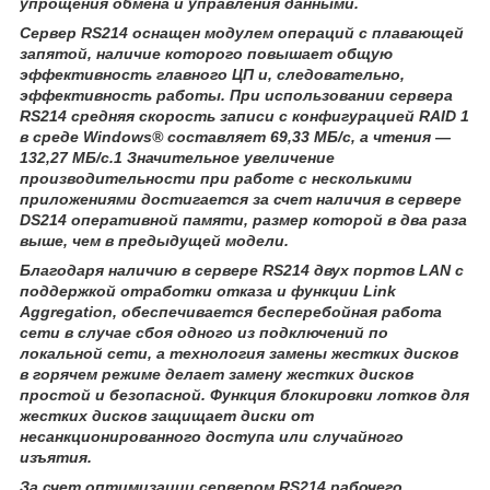
упрощения обмена и управления данными.
Сервер RS214 оснащен модулем операций с плавающей
запятой, наличие которого повышает общую
эффективность главного ЦП и, следовательно,
эффективность работы. При использовании сервера
RS214 средняя скорость записи с конфигурацией RAID 1
в среде Windows
®
составляет 69,33 МБ/с, а чтения —
132,27 МБ/с.
1
Значительное увеличение
производительности при работе с несколькими
приложениями достигается за счет наличия в сервере
DS214 оперативной памяти, размер которой в два раза
выше, чем в предыдущей модели.
Благодаря наличию в сервере RS214 двух портов LAN с
поддержкой отработки отказа и функции Link
Aggregation, обеспечивается бесперебойная работа
сети в случае сбоя одного из подключений по
локальной сети, а технология замены жестких дисков
в горячем режиме делает замену жестких дисков
простой и безопасной. Функция блокировки лотков для
жестких дисков защищает диски от
несанкционированного доступа или случайного
изъятия.
За счет оптимизации сервером RS214 рабочего