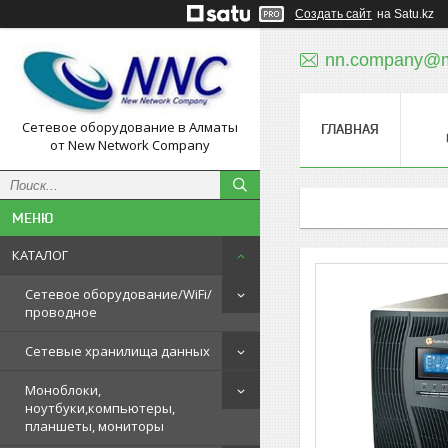
Создать сайт
на Satu.kz
nn.company@ma
Сетевое оборудование в Алматы
ГЛАВНАЯ
от New Network Company
КАТАЛОГ
Сетевое оборудование/WiFi/
проводное
Сетевые хранилища данных
Моноблоки,
ноутбуки,компьютеры,
планшеты, мониторы