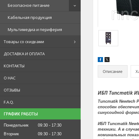
Безопасное питание
Кабельная продукция
Мультимедиа и периферия
Товары со скидками
ДОСТАВКА И ОПЛАТА
КОНТАКТЫ
Описание
Х
О НАС
ОТЗЫВЫ
ИБП Tuncmatik И
Tuncmatik Newtech
F.A.Q.
способен обеспечи
синусоидной формо
ГРАФИК РАБОТЫ
ИБП Tuncmatik Newt
Понедельник
09:30
17:30
техники. А в случ
Вторник
09:30
17:30
номинальных показ