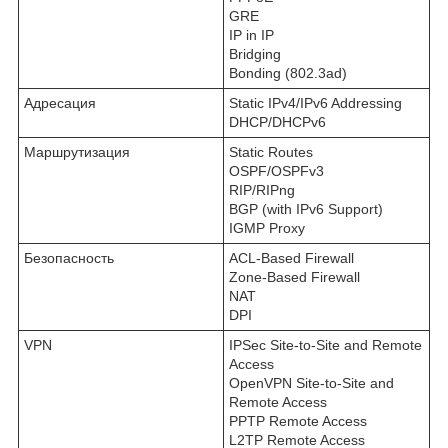
GRE
IP in IP
Bridging
Bonding (802.3ad)
Адресация
Static IPv4/IPv6 Addressing
DHCP/DHCPv6
Маршрутизация
Static Routes
OSPF/OSPFv3
RIP/RIPng
BGP (with IPv6 Support)
IGMP Proxy
Безопасность
ACL-Based Firewall
Zone-Based Firewall
NAT
DPI
VPN
IPSec Site-to-Site and Remote
Access
OpenVPN Site‑to‑Site and
Remote Access
PPTP Remote Access
L2TP Remote Access