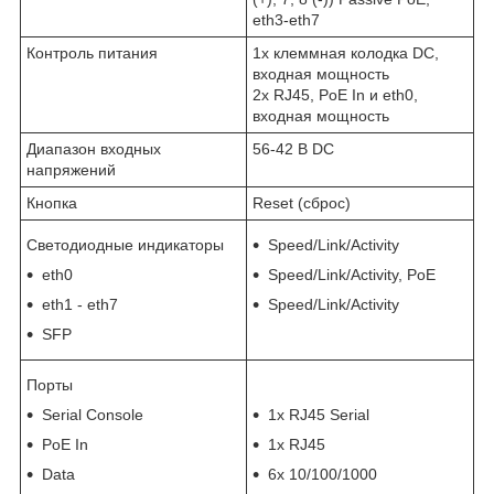
eth3-eth7
Контроль питания
1х клеммная колодка DC,
входная мощность
2х RJ45, PoE In и eth0,
входная мощность
Диапазон входных
56-42 В DC
напряжений
Кнопка
Reset (сброс)
Светодиодные индикаторы
Speed/Link/Activity
eth0
Speed/Link/Activity, PoE
eth1 - eth7
Speed/Link/Activity
SFP
Порты
Serial Console
1х RJ45 Serial
PoE In
1х RJ45
Data
6х 10/100/1000