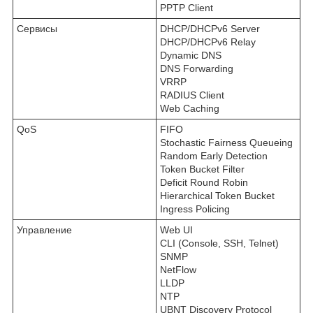
PPTP Client
Сервисы
DHCP/DHCPv6 Server
DHCP/DHCPv6 Relay
Dynamic DNS
DNS Forwarding
VRRP
RADIUS Client
Web Caching
QoS
FIFO
Stochastic Fairness Queueing
Random Early Detection
Token Bucket Filter
Deficit Round Robin
Hierarchical Token Bucket
Ingress Policing
Управление
Web UI
CLI (Console, SSH, Telnet)
SNMP
NetFlow
LLDP
NTP
UBNT Discovery Protocol