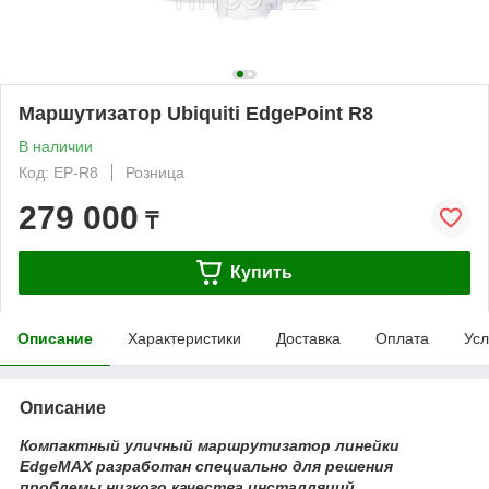
Маршутизатор Ubiquiti EdgePoint R8
В наличии
Код: EP-R8
Розница
279 000
₸
Купить
Описание
Характеристики
Доставка
Оплата
Усл
Описание
Компактный уличный маршрутизатор линейки
EdgeMAX разработан специально для решения
проблемы низкого качества инсталляций