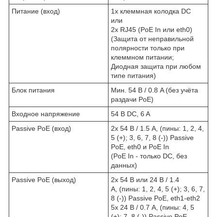
Питание (вход)
1х клеммная колодка DC
или
2х RJ45 (PoE In или eth0)
(Защита от неправильной
полярности только при
клеммном питании;
Диодная защита при любом
типе питания)
Блок питания
Мин. 54 В / 0.8 A (без учёта
раздачи PoE)
Входное напряжение
54 В DC, 6 A
Passive PoE (вход)
2х 54 В / 1.5 A, (пины: 1, 2, 4,
5 (+); 3, 6, 7, 8 (-)) Passive
PoE, eth0 и PoE In
(PoE In - только DC, без
данных)
Passive PoE (выход)
2х 54 В или 24 В / 1.4
A, (пины: 1, 2, 4, 5 (+); 3, 6, 7,
8 (-)) Passive PoE, eth1-eth2
5х 24 В / 0.7 A, (пины: 4, 5
(+); 7, 8 (-)) Passive PoE,