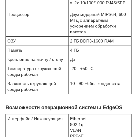
2х 10/100/1000 RJ45/SFP
Процессор
Двухъядерный MIPS64, 600
МГц с аппаратным
ускорением обработки
пакетов
ОЗУ
2 ГБ DDR3-1600 RAM
Память
4 ГБ
Крепление на мачту / стену
Да
Температура окружающей
-20.. +50 °C
среды рабочая
Влажность окружающей
10.. 90 % без конденсата
среды рабочая
Возможности операционной системы EdgeOS
Интерфейс / Инкапсуляция
Ethernet
802.1q
VLAN
PPPoE