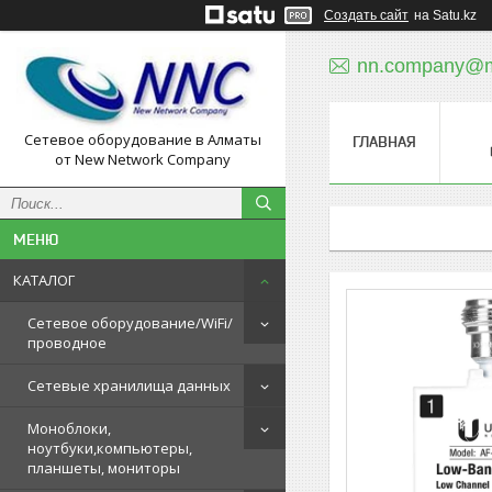
Создать сайт
на Satu.kz
nn.company@ma
Сетевое оборудование в Алматы
ГЛАВНАЯ
от New Network Company
КАТАЛОГ
Сетевое оборудование/WiFi/
проводное
Сетевые хранилища данных
Моноблоки,
ноутбуки,компьютеры,
планшеты, мониторы