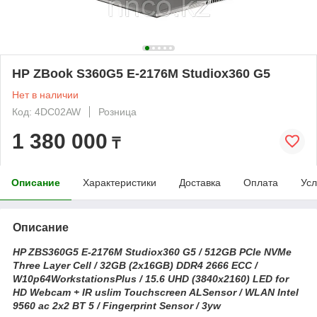
HP ZBook S360G5 E-2176M Studiox360 G5
Нет в наличии
Код: 4DC02AW
Розница
1 380 000
₸
Описание
Характеристики
Доставка
Оплата
Усл
Описание
HP ZBS360G5 E-2176M Studiox360 G5 / 512GB PCIe NVMe
Three Layer Cell / 32GB (2x16GB) DDR4 2666 ECC /
W10p64WorkstationsPlus / 15.6 UHD (3840x2160) LED for
HD Webcam + IR uslim Touchscreen ALSensor / WLAN Intel
9560 ac 2x2 BT 5 / Fingerprint Sensor / 3yw