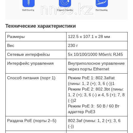
Технические характеристики
Размеры
122.5 x 107.1 x 28 мм
Вес
230 г
Сетевые интерфейсы
5х 10/100/1000 Мбит/с RJ45
Интерфейс управления
Внутриполосное управление
через порты Ethernet
Способ питания (порт 1)
Режим PoE 1: 802.3af/at
(пины: 1, 2 (+); 3, 6 (-))
1
Режим PoE 2: 802.3bt (пины:
1, 2 (+); 3, 6 (-) и 4, 5 (+); 7, 8
(-))
2
Режим PoE 3: 50 В / 60 Вт
адаптер PoE
3
Раздача PoE (порты 2–5)
802.3af (пины: 1, 2 (+); 3, 6
(-))