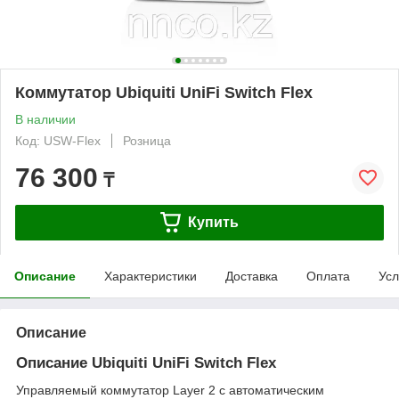
Коммутатор Ubiquiti UniFi Switch Flex
В наличии
Код: USW-Flex
Розница
76 300
₸
Купить
Описание
Характеристики
Доставка
Оплата
Усл
Описание
Oписание Ubiquiti UniFi Switch Flex
Управляемый коммутатор Layer 2 с автоматическим