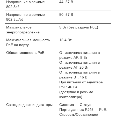
Напряжение в режиме
44–57 В
802.3af
Напряжение в режиме
50–57 В
802.3at/bt
Максимальное
5 Вт (без раздачи PoE)
энергопотребление
Максимальная мощность
15.4 Вт
PoE на порту
Общая мощность PoE
От источника питания в
режиме AF: 8 Вт
От источника питания в
режиме AT: 20 Вт
От источника питания в
режиме BT: 46 Вт
При питании от адаптера
PoE: 46 Вт
(доступно в режиме
контроллера)
Светодиодные индикаторы
Система — Статус
Порты данных RJ45 — PoE;
Скорость/Соединение/