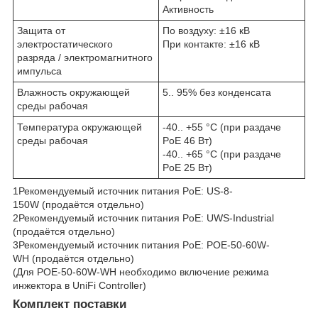
Активность
Защита от
По воздуху: ±16 кВ
электростатического
При контакте: ±16 кВ
разряда / электромагнитного
импульса
Влажность окружающей
5.. 95% без конденсата
среды рабочая
Температура окружающей
-40.. +55 °C (при раздаче
среды рабочая
PoE 46 Вт)
-40.. +65 °C (при раздаче
PoE 25 Вт)
1
Рекомендуемый источник питания PoE: US-8-
150W (продаётся отдельно)
2
Рекомендуемый источник питания PoE: UWS-Industrial
(продаётся отдельно)
3
Рекомендуемый источник питания PoE: POE-50-60W-
WH (продаётся отдельно)
(Для POE-50-60W-WH необходимо включение режима
инжектора в UniFi Controller)
Комплект поставки